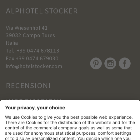
ALPHOTEL STOCKER
Via Wiesenhof 41
39032
Campo Tures
Italia
Tel.
+39 0474 678113
Fax
+39 0474 679030
info@hotelstocker.com
RECENSIONI
INFORMAZIONI
NEWSLETTER