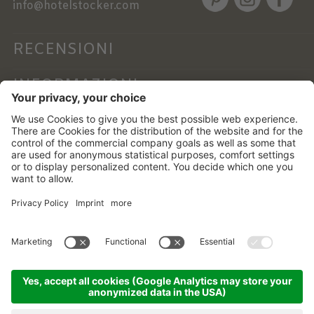
info@hotelstocker.com
RECENSIONI
INFORMAZIONI
NEWSLETTER
©
2026
Alphotel Stocker
.
Part. IVA 01756760219 .
CIN: IT021017A1YUO3BINK