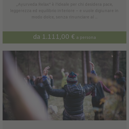
„Ayurveda Relax“ è l’ideale per chi desidera pace,
leggerezza ed equilibrio interiore – e vuole digiunare in
modo dolce, senza rinunciare al ...
da 1.111,00 €
a persona