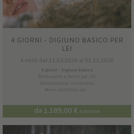
4 GIORNI - DIGIUNO BASICO PER
LEI
4 notti
dal 11.03.2026 al 01.11.2026
4 giorni - Digiuno basico
Rinforzante e Detox per LEI
Disintossicarsi, nutrendosi.
Meno restrittivo del ...
da 1.189,00 €
a persona