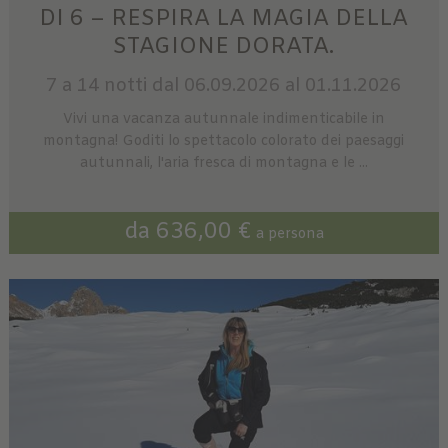
DI 6 – RESPIRA LA MAGIA DELLA
STAGIONE DORATA.
7 a 14 notti
dal 06.09.2026 al 01.11.2026
Vivi una vacanza autunnale indimenticabile in
montagna! Goditi lo spettacolo colorato dei paesaggi
autunnali, l'aria fresca di montagna e le ...
da 636,00 €
a persona