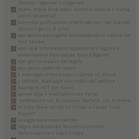
Demeter regionale e stagionale
tisane, acqua, brodi basici, succhi di verdura e frutta,
succhi fermentati
domenica purificazione intestinale con i Sali Glauber
oppure il giorno di arrivo
ogni giorno passeggiate accompagnata in natura con
Paul Stocker
ogni sera informazione riguardante il Digiuno e
alimentazione basica/acida dopo il Digiuno
ogni giorno impacco del fegato
ogni giorno pediluvio basico
1 massaggio schiena oppure gambe 25 minuti
1 Udhara , massaggio ayurvedico dell´addome
acquagym HIIT con Noemi
giovedi Yoga e meditazione con Petra
meditazione con le campane tibetane con Annelies
entrata libera nel centro fitness a Campo Tures
"Easyfit"
noleggio bici e mountainbike
bagno nel bosco con Annelies istruttrice
Naturresponse e bagni Kneipp