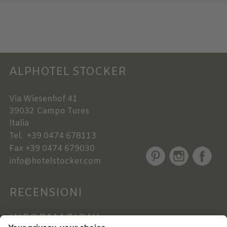
ALPHOTEL STOCKER
Via Wiesenhof 41
39032
Campo Tures
Italia
Tel.
+39 0474 678113
Fax
+39 0474 679030
info@hotelstocker.com
RECENSIONI
INFORMAZIONI