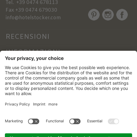
Tel.
+39 0474 678113
Fax
+39 0474 679030
info@hotelstocker.com
RECENSIONI
INFORMAZIONI
NEWSLETTER