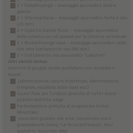
2 × Padabhyanga – massaggio ayurvedico piedi e
gambe
2 × Shiromardana – massaggio ayurvedico testa e viso
(25 min)
2 × Upanha Sweda Picciu – massaggio ayurvedico
della schiena con oli speciali per la colonna vertebrale
1 × Mukabhyanga Lepa – massaggio ayurvedico caldo
con mini trattamento viso (80 min)
1 × trattamento viso ayurvedico “Lakshmi”
Altri servizi inclusi
Incontro di gruppo serale quotidiano con Annelies o
Noemi
(alimentazione, salute intestinale, alimentazione
integrale, equilibrio acido-base ecc.)
Guest Pass per l’utilizzo gratuito di tutti i mezzi
pubblici dell’Alto Adige
Partecipazione gratuita al programma Active
Mountain:
escursioni guidate alle erbe, camminate con il
guardaboschi Georg “La forza dell’acqua”, tour
guidati in mountain bike