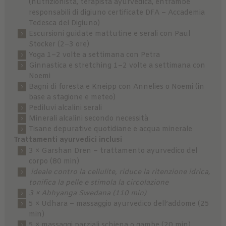
(nutrizionista, terapista ayurvedica, entrambe
responsabili di digiuno certificate DFA – Accademia
Tedesca del Digiuno)
Escursioni guidate mattutine e serali con Paul
Stocker (2–3 ore)
Yoga 1–2 volte a settimana con Petra
Ginnastica e stretching 1–2 volte a settimana con
Noemi
Bagni di foresta e Kneipp con Annelies o Noemi (in
base a stagione e meteo)
Pediluvi alcalini serali
Minerali alcalini secondo necessità
Tisane depurative quotidiane e acqua minerale
Trattamenti ayurvedici inclusi
3 × Garshan Dren – trattamento ayurvedico del
corpo (80 min)
ideale contro la cellulite, riduce la ritenzione idrica,
tonifica la pelle e stimola la circolazione
3 × Abhyanga Swedana (110 min)
5 × Udhara – massaggio ayurvedico dell’addome (25
min)
5 × massaggi parziali schiena o gambe (20 min)