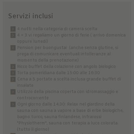
Servizi inclusi
4 notti nella categoria di camera scelta
4 = 3 vi regaliamo un giorno di ferie ( arrivo domenica
oppure lunedi)
Pension per buongustai (anche senza glutine, si
prega di comunicare eventuali intolleranze al
momento della prenotazione)
Ricco buffet della colazione con angolo biologico
Torta pomeridiana dalle 15:00 alle 16:30
Cena a 5 portate a scelta inclusa grande buffet di
insalate
Utilizzo della piscina coperta con idromassaggio e
controcorrente
Ogni giorno dalle 14:30: Relax nel giardino della
sauna con sauna a vapore a base di erbe biologiche,
bagno turco, sauna finlandese, infrarossi
"Physiotherm", sauna con terapia a luce colorata
(tutto il giorno)