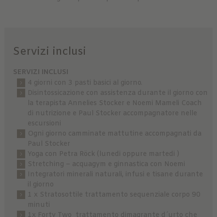
Servizi inclusi
SERVIZI INCLUSI
4 giorni con 3 pasti basici al giorno.
Disintossicazione con assistenza durante il giorno con
la terapista Annelies Stocker e Noemi Mameli Coach
di nutrizione e Paul Stocker accompagnatore nelle
escursioni
Ogni giorno camminate mattutine accompagnati da
Paul Stocker
Yoga con Petra Röck (lunedi oppure martedi )
Stretching – acquagym e ginnastica con Noemi
Integratori minerali naturali, infusi e tisane durante
il giorno
1 x Stratosottile trattamento sequenziale corpo 90
minuti
1x Forty Two trattamento dimagrante d´urto che