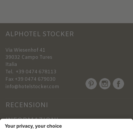
ALPHOTEL STOCKER
Via Wiesenhof 41
39032
Campo Tures
Italia
Tel.
+39 0474 678113
Fax
+39 0474 679030
info@hotelstocker.com
RECENSIONI
INFORMAZIONI