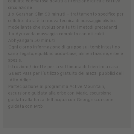
cellulite edematosa dovuti a ritenzione idrica e cattiva
circolazione
1 x Garshan Slim 90 minuti – trattamento specifico per
cellulite dura è la nuova tecnica di massaggio olistico
modellante che rivoluziona tutti i metodi precedenti
1 x Ayurveda massaggio completo con olii caldi
Abhyangam 50 minuti
Ogni giorno informazione di gruppo sui temi: intestino
sano, fegato, equilibrio acido-base, alimentazione, erbe e
spezie.
Istruzione/ ricette per la settimana del rientro a casa
Guest Pass per l´utilizzo gratuito dei mezzi pubblici dell
´Alto Adige
Partecipazione al programma Active Mountain,
escursione guidata alla erbe con Mario, escursione
guidata alla forza dell´acqua con Georg, escursione
guidata con Mtb