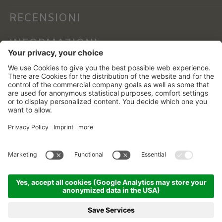
RECENSIONI
INFORMAZIONI
NEWSLETTER
©
2026
Alphotel Stocker
.
Part. IVA 01756760219 .
CIN: IT021017A1YUO3BINK
Credits .
Impostazioni cookie .
Privacy .
Sitemap .
Amministrazione