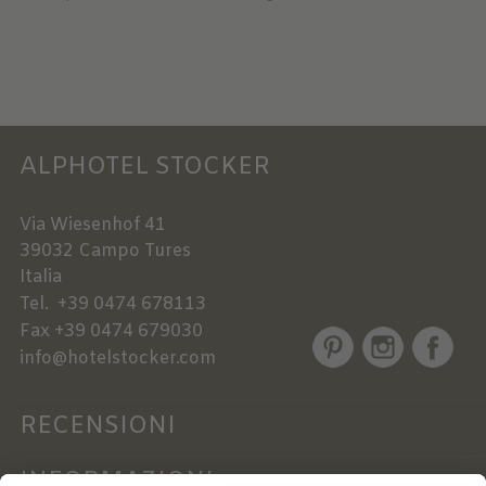
ALPHOTEL STOCKER
Via Wiesenhof 41
39032
Campo Tures
Italia
Tel.
+39 0474 678113
Fax
+39 0474 679030
info@hotelstocker.com
RECENSIONI
INFORMAZIONI