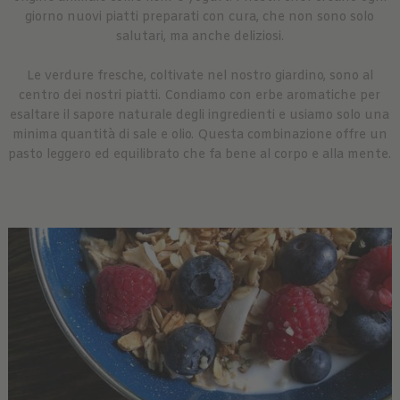
giorno nuovi piatti preparati con cura, che non sono solo
salutari, ma anche deliziosi.
Le verdure fresche, coltivate nel nostro giardino, sono al
centro dei nostri piatti. Condiamo con erbe aromatiche per
esaltare il sapore naturale degli ingredienti e usiamo solo una
minima quantità di sale e olio. Questa combinazione offre un
pasto leggero ed equilibrato che fa bene al corpo e alla mente.