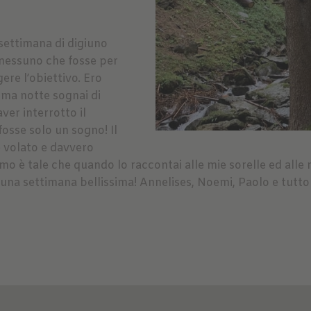
 settimana di digiuno
 nessuno che fosse per
ere l’obiettivo. Ero
ima notte sognai di
ver interrotto il
fosse solo un sogno! Il
 è volato e davvero
asmo è tale che quando lo raccontai alle mie sorelle ed all
na settimana bellissima! Annelises, Noemi, Paolo e tutto l