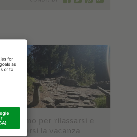
CONDIVIDI
Ottimo per rilassarsi e
godersi la vacanza