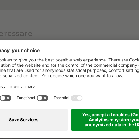
teressare
Il miglior regalo che
puoi fare a te stesso!