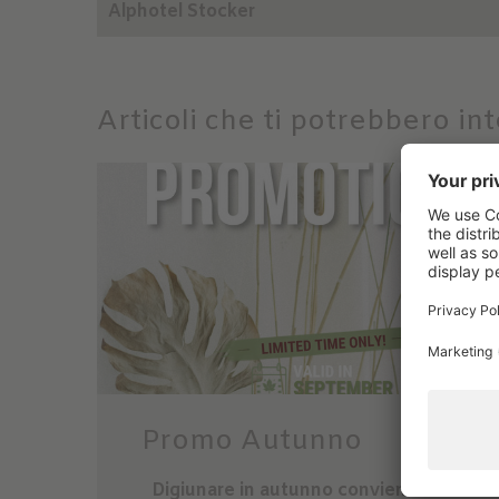
Alphotel Stocker
Articoli che ti potrebbero in
Promo Autunno
Digiunare in autunno conviene due