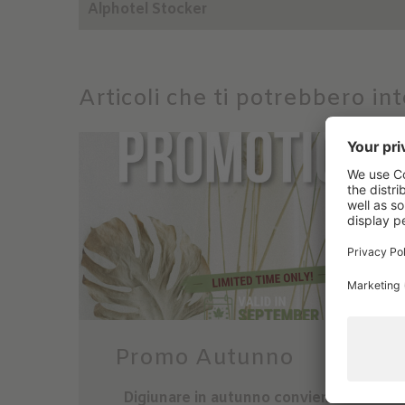
Alphotel Stocker
Articoli che ti potrebbero in
Promo Autunno
Digiunare in autunno conviene due