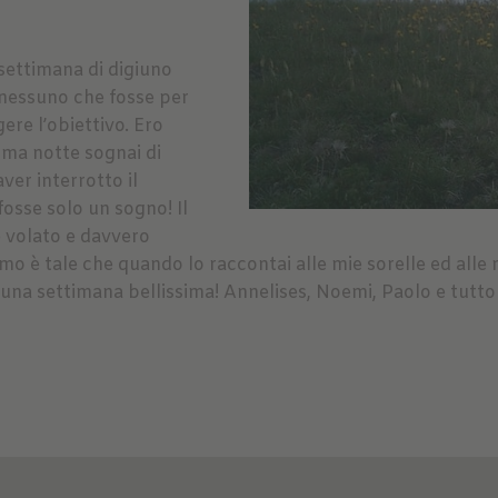
 settimana di digiuno
 nessuno che fosse per
ere l’obiettivo. Ero
ima notte sognai di
ver interrotto il
fosse solo un sogno! Il
 è volato e davvero
asmo è tale che quando lo raccontai alle mie sorelle ed all
na settimana bellissima! Annelises, Noemi, Paolo e tutto l