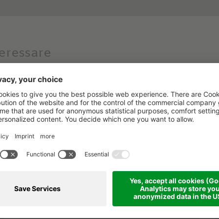
teressare
Il miglior regalo che
puoi fare a te stesso!