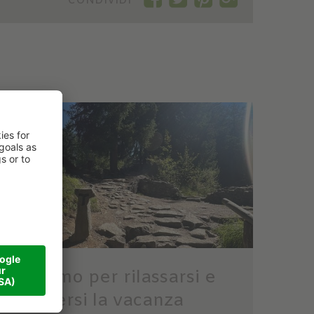
CONDIVIDI
Ottimo per rilassarsi e
godersi la vacanza