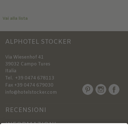
Vai alla lista
ALPHOTEL STOCKER
Via Wiesenhof 41
39032
Campo Tures
Italia
Tel.
+39 0474 678113
Fax
+39 0474 679030
info@hotelstocker.com
RECENSIONI
INFORMAZIONI