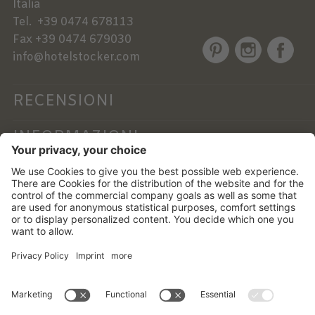
Italia
Tel.
+39 0474 678113
Fax
+39 0474 679030
info@hotelstocker.com
RECENSIONI
INFORMAZIONI
NEWSLETTER