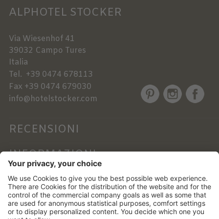
ALPHOTEL STOCKER
Via Wiesenhof 41
39032
Campo Tures
Italia
Tel.
+39 0474 678113
Fax
+39 0474 679030
info@hotelstocker.com
RECENSIONI
INFORMAZIONI
NEWSLETTER