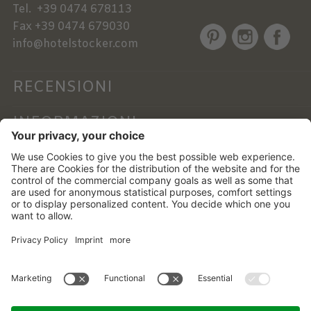
Tel.
+39 0474 678113
Fax
+39 0474 679030
info@hotelstocker.com
RECENSIONI
INFORMAZIONI
NEWSLETTER