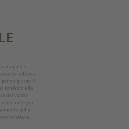
LE
è sinonimo di
si sente subito a
l primo giorno il
 si fondono alla
nte del vostro
 nostro orto per
nalmente dalla
per la natura.