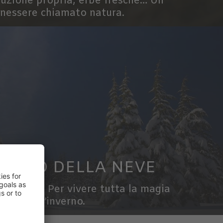
duzione propria, erbe fresche… Un
nessere chiamato natura.
ASCINO DELLA NEVE
ciaspole... Per vivere tutta la magia
dell’inverno.