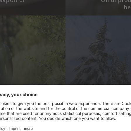
sapori di
Oli di pro
be
AGNA
IL F
.. Un bel
Sci, fondo, 
ene.