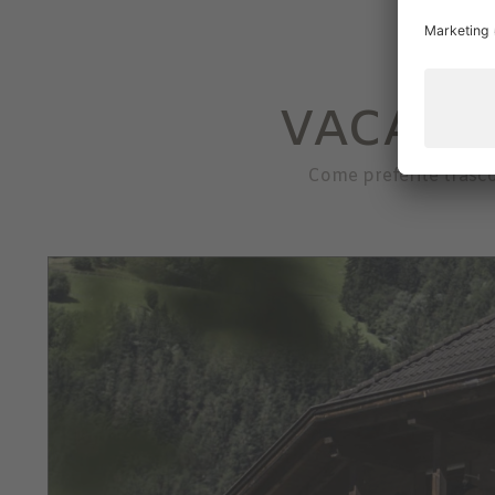
VACANZ
Come preferite trasco