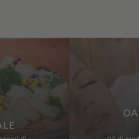
OA
ALE