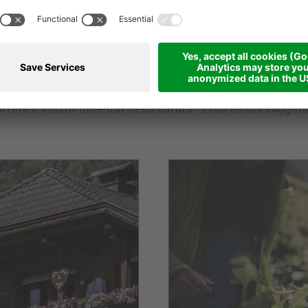
E SECONDO I VOSTR
rrere il vostro time-out nella natura? Ecco alcuni suggeri