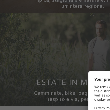
Tipica, stagionale e naturale: i 
un’intera regione.
ESTATE IN MONT
Camminate, bike, bagni Kneipp.
respiro e via, per stare b