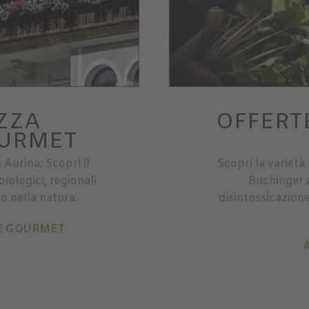
ZZA
OFFERT
OURMET
 Aurina: Scopri il
Scopri la varietà
iologici, regionali
Buchinger a
so nella natura.
disintossicazione 
NE GOURMET