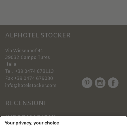
ALPHOTEL STOCKER
Via Wiesenhof 41
39032
Campo Tures
Italia
Tel.
+39 0474 678113
Fax
+39 0474 679030
info@hotelstocker.com
RECENSIONI
INFORMAZIONI