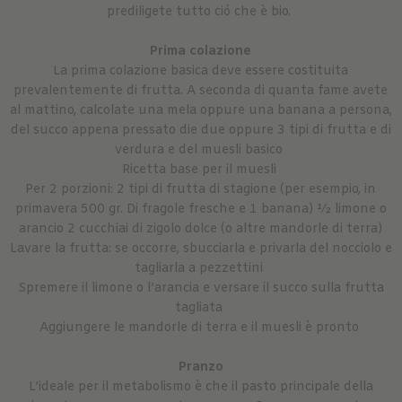
prediligete tutto ció che è bio.
Prima colazione
La prima colazione basica deve essere costituita
prevalentemente di frutta. A seconda di quanta fame avete
al mattino, calcolate una mela oppure una banana a persona,
del succo appena pressato die due oppure 3 tipi di frutta e di
verdura e del muesli basico
Ricetta base per il muesli
Per 2 porzioni: 2 tipi di frutta di stagione (per esempio, in
primavera 500 gr. Di fragole fresche e 1 banana) ½ limone o
arancio 2 cucchiai di zigolo dolce (o altre mandorle di terra)
Lavare la frutta: se occorre, sbucciarla e privarla del nocciolo e
tagliarla a pezzettini
Spremere il limone o l’arancia e versare il succo sulla frutta
tagliata
Aggiungere le mandorle di terra e il muesli è pronto
Pranzo
L’ideale per il metabolismo è che il pasto principale della