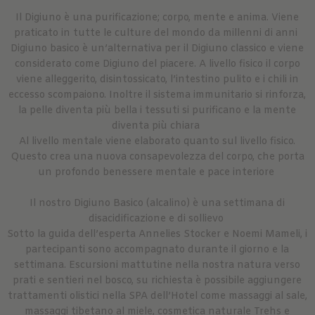
Il Digiuno è una purificazione; corpo, mente e anima. Viene
praticato in tutte le culture del mondo da millenni di anni
Digiuno basico è un’alternativa per il Digiuno classico e viene
considerato come Digiuno del piacere. A livello fisico il corpo
viene alleggerito, disintossicato, l’intestino pulito e i chili in
eccesso scompaiono. Inoltre il sistema immunitario si rinforza,
la pelle diventa più bella i tessuti si purificano e la mente
diventa più chiara
Al livello mentale viene elaborato quanto sul livello fisico.
Questo crea una nuova consapevolezza del corpo, che porta
un profondo benessere mentale e pace interiore
Il nostro Digiuno Basico (alcalino) è una settimana di
disacidificazione e di sollievo
Sotto la guida dell’esperta Annelies Stocker e Noemi Mameli, i
partecipanti sono accompagnato durante il giorno e la
settimana. Escursioni mattutine nella nostra natura verso
prati e sentieri nel bosco, su richiesta è possibile aggiungere
trattamenti olistici nella SPA dell’Hotel come massaggi al sale,
massaggi tibetano al miele, cosmetica naturale Trehs e