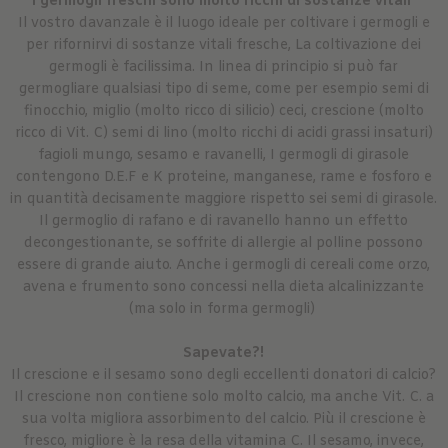
I germogli freschi sono molto ricchi di sostanze vitali
Il vostro davanzale è il luogo ideale per coltivare i germogli e
per rifornirvi di sostanze vitali fresche, La coltivazione dei
germogli è facilissima. In linea di principio si può far
germogliare qualsiasi tipo di seme, come per esempio semi di
finocchio, miglio (molto ricco di silicio) ceci, crescione (molto
ricco di Vit. C) semi di lino (molto ricchi di acidi grassi insaturi)
fagioli mungo, sesamo e ravanelli, I germogli di girasole
contengono D.E.F e K proteine, manganese, rame e fosforo e
in quantità decisamente maggiore rispetto sei semi di girasole.
Il germoglio di rafano e di ravanello hanno un effetto
decongestionante, se soffrite di allergie al polline possono
essere di grande aiuto. Anche i germogli di cereali come orzo,
avena e frumento sono concessi nella dieta alcalinizzante
(ma solo in forma germogli)
Sapevate?!
Il crescione e il sesamo sono degli eccellenti donatori di calcio?
Il crescione non contiene solo molto calcio, ma anche Vit. C. a
sua volta migliora assorbimento del calcio. Più il crescione è
fresco, migliore è la resa della vitamina C. Il sesamo, invece,