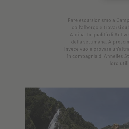
Fare escursionismo a Campo T
dall’albergo e trovarsi su
Aurina. In qualità di Activ
della settimana. A presci
invece vuole provare un’altra
in compagnia di Annelies Stoc
loro util