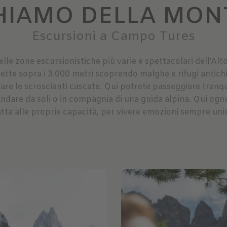
CHIAMO DELLA MO
Escursioni a Campo Tures
lle zone escursionistiche più varie e spettacolari dell’Alt
 vette sopra i 3.000 metri scoprendo malghe e rifugi antich
rare le scroscianti cascate. Qui potrete passeggiare tranqu
, andare da soli o in compagnia di una guida alpina. Qui ogn
tta alle proprie capacità, per vivere emozioni sempre uni