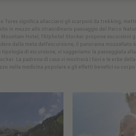
ures significa allacciarsi gli scarponi da trekking, metter
bito in mezzo allo straordinario paesaggio del Parco Natur
e Mountain Hotel, l’Alphotel Stocker propone escursioni gui
ndere dalla meta dell’escursione, il panorama mozzafiato è
 tipologia di escursione, vi suggeriamo la passeggiata alla 
ker. La padrona di casa vi mostrerà i fiori e le erbe della 
izzo nella medicina popolare e gli effetti benefici su corpo 