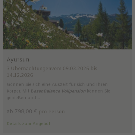
Ayursun
3 Übernachtungen
vom 09.03.2025 bis
14.12.2026
Gönnen Sie sich eine Auszeit für sich und Ihren
Körper. Mit B
asenBalance Vollpension
können Sie
genießen und ...
ab 798,00 €
pro Person
Details zum Angebot