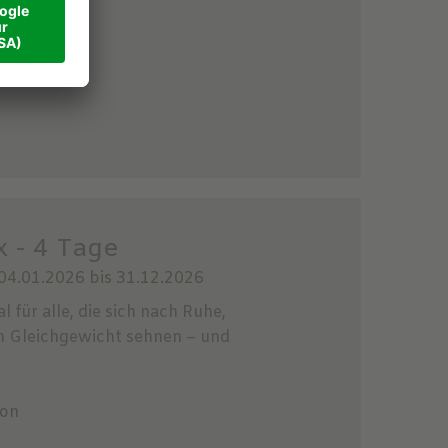
n
 - 4 Tage
04.01.2026 bis 31.12.2026
al für alle, die sich nach Ruhe,
m Gleichgewicht sehnen – und
son