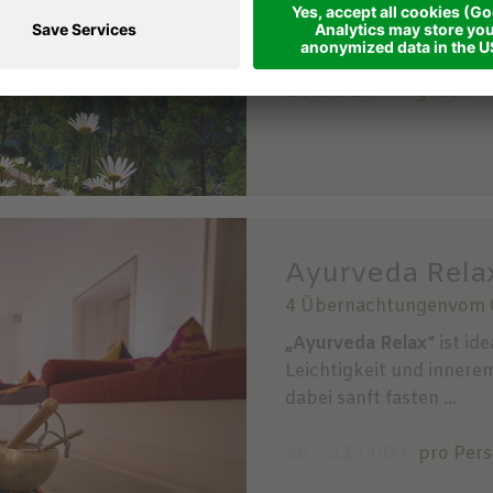
ab 798,00 €
pro Perso
Details zum Angebot
Ayurveda Relax
4 Übernachtungen
vom 
„Ayurveda Relax“
ist ide
Leichtigkeit und innere
dabei sanft fasten ...
ab 1.111,00 €
pro Per