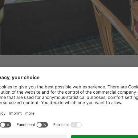
Ayursun
3 Übernachtungen
vom 
Gönnen Sie sich eine Aus
Mit B
asenBalance Vollp