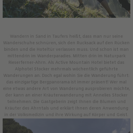
Wandern in Sand in Taufers heißt, dass man nur seine
Wanderschuhe schnüren, sich den Rucksack auf den Rücken
binden und die Hoteltür verlassen muss. Und schon ist man
mittendrin im Wanderparadies. Mitten drin im Naturpark
Rieserferner-Ahrn. Als Active Mountain Hotel bietet das
Alphotel Stocker mehrmals wöchentlich geführte
Wanderungen an. Doch egal wohin Sie die Wanderung führt:
das einzigartige Bergpanorama ist immer präsent! Wer mal
eine etwas andere Art von Wanderung ausprobieren möchte,
der kann an einer Kräuterwanderung mit Annelies Stocker
teilnehmen. Die Gastgeberin zeigt Ihnen die Blumen und
Kräuter des Ahrntals und erklärt Ihnen deren Anwendung
in der Volksmedizin und ihre Wirkung auf Körper und Geist.