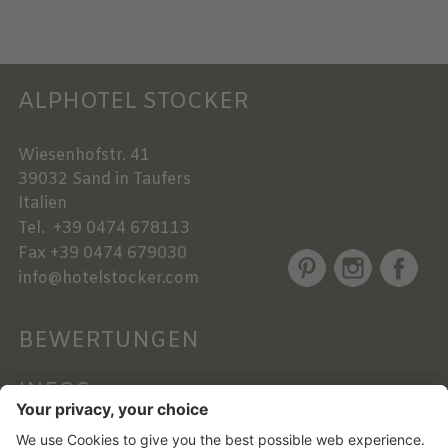
ALPHOTEL STOCKER
Wiesenhofstr. 41
39032
Sand in Taufers
Italien
Tel.
+39 0474 678113
Fax
+39 0474 679030
info@hotelstocker.com
BEWERTUNGEN
INFOS
NEWSLETTER