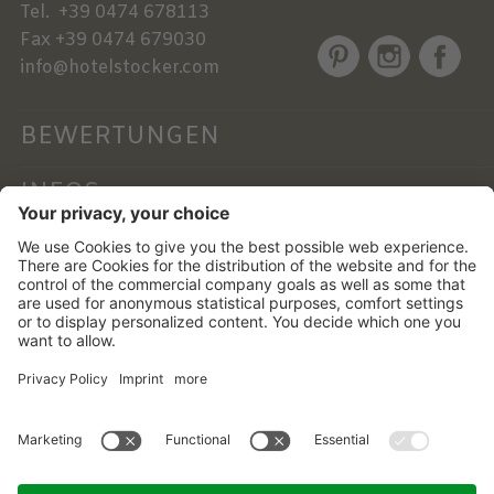
Tel.
+39 0474 678113
Fax
+39 0474 679030
info@hotelstocker.com
BEWERTUNGEN
INFOS
NEWSLETTER