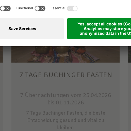
7 TAGE BUCHINGER FASTEN
7 Übernachtungen
vom 25.04.2026
bis 01.11.2026
7 Tage Buchinger Fasten, die beste
Entscheidung gesund und vital zu
bleiben