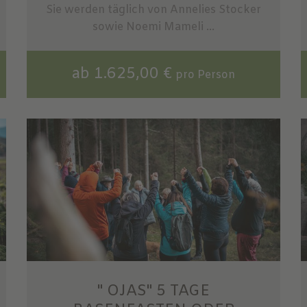
Sie werden täglich von Annelies Stocker
sowie Noemi Mameli ...
ab 1.625,00 €
pro Person
" OJAS" 5 TAGE