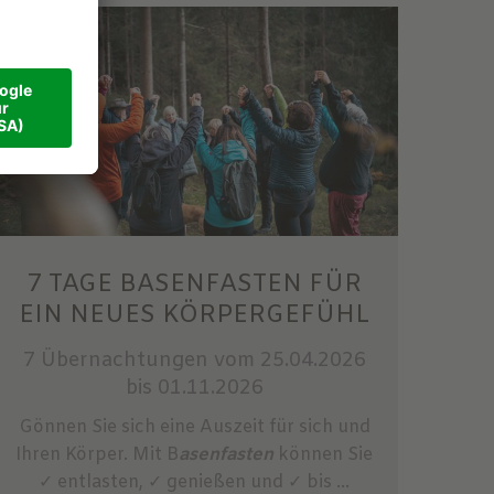
7 TAGE BASENFASTEN FÜR
EIN NEUES KÖRPERGEFÜHL
7 Übernachtungen
vom 25.04.2026
bis 01.11.2026
Gönnen Sie sich eine Auszeit für sich und
Ihren Körper. Mit B
asenfasten
können Sie
✓ entlasten, ✓ genießen und ✓ bis ...