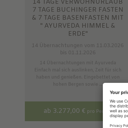
14 TAGE VERWÖHNURLAUB
7 TAGE BUCHINGER FASTEN
& 7 TAGE BASENFASTEN MIT
" AYURVEDA HIMMEL &
ERDE"
14 Übernachtungen
vom 11.03.2026
bis 01.11.2026
14 Übernachtungen mit Ayurveda
Einfach mal sich auslinken, Zeit für sich
haben und genießen. Eingebettet von
hohen Bergen sowie ...
ab 3.277,00 €
pro Person