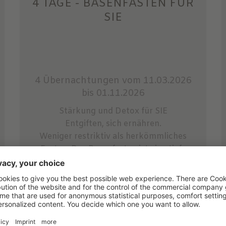
4 TAGE - BASENFASTEN FÜR
SIE
4 Übernachtungen
vom 11.03.2026
bis 01.11.2026
Stärkung und Detox für SIE
Entgiften, sich ernähren.
Weniger restriktiv als herkömmliches
Fasten. Das Basenfasten ist eine tiefe
Erfahrung ...
ab 1.189,00 €
pro Person