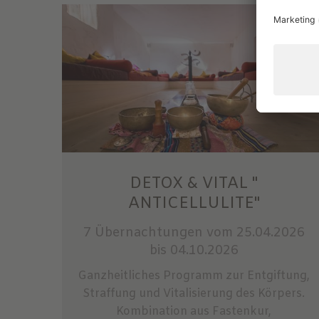
DETOX & VITAL "
ANTICELLULITE"
7 Übernachtungen
vom 25.04.2026
bis 04.10.2026
Ganzheitliches Programm zur Entgiftung,
Straffung und Vitalisierung des Körpers.
Kombination aus Fastenkur,