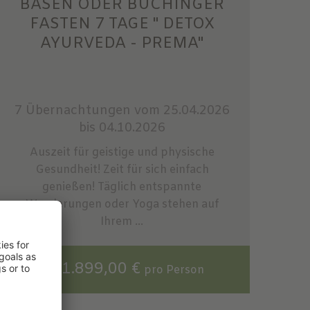
BASEN ODER BUCHINGER
FASTEN 7 TAGE " DETOX
AYURVEDA - PREMA"
7 Übernachtungen
vom 25.04.2026
bis 04.10.2026
Auszeit für geistige und physische
Gesundheit! Zeit für sich einfach
genießen! Täglich entspannte
Wanderungen oder Yoga stehen auf
Ihrem ...
ab 1.899,00 €
pro Person