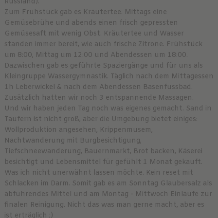
Russland).
Zum Frühstück gab es Kräutertee. Mittags eine
Gemüsebrühe und abends einen frisch gepressten
Gemüsesaft mit wenig Obst. Kräutertee und Wasser
standen immer bereit, wie auch frische Zitrone. Frühstück
um 8:00, Mittag um 12:00 und Abendessen um 18:00.
Dazwischen gab es geführte Spaziergänge und für uns als
Kleingruppe Wassergymnastik. Täglich nach dem Mittagessen
1h Leberwickel & nach dem Abendessen Basenfussbad.
Zusätzlich hatten wir noch 3 entspannende Massagen.
Und wir haben jeden Tag noch was eigenes gemacht. Sand in
Taufern ist nicht groß, aber die Umgebung bietet einiges:
Wollproduktion angesehen, Krippenmusem,
Nachtwanderung mit Burgbesichtigung,
Tiefschneewanderung, Bauernmarkt, Brot backen, Käserei
besichtigt und Lebensmittel für gefühlt 1 Monat gekauft.
Was ich nicht unerwähnt lassen möchte. Kein reset mit
Schlacken im Darm. Somit gab es am Sonntag Glaubersalz als
abführendes Mittel und am Montag - Mittwoch Einläufe zur
finalen Reinigung. Nicht das was man gerne macht, aber es
ist erträglich ;)