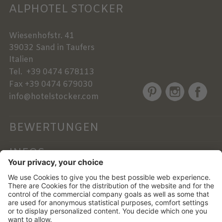
ALPHOTEL STOCKER
Wiesenhofstr. 41
39032
Sand in Taufers
Italien
Tel.
+39 0474 678113
Fax
+39 0474 679030
info@hotelstocker.com
BEWERTUNGEN
INFOS
NEWSLETTER