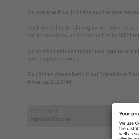
Ein weiteres Plus: Ich habe auch andere freu
Nach der tollen Erfahrung im Juli habe ich d
zurückzukehren, vielleicht auch zum Skifahr
Ein wirklich entspannender und regenerierend
Sehr empfehlenswert!
Sie können diesen Bericht auf Tripadvisor fin
@martaaJ1513YM
17.11.2024
Alphotel Stocker