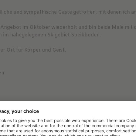
ndliche und sympathische Gäste getroffen, mit denen ich
as Angebot im Oktober wiederholt und bin beide Male mit
en im nahegelegenen Skigebiet Speikboden.
er Ort für Körper und Geist.
den