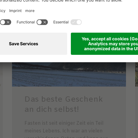
n könnten
Das beste Geschenk
an dich selbst!
Fasten ist seit einiger Zeit ein Teil
meines Lebens. Ich war an vielen