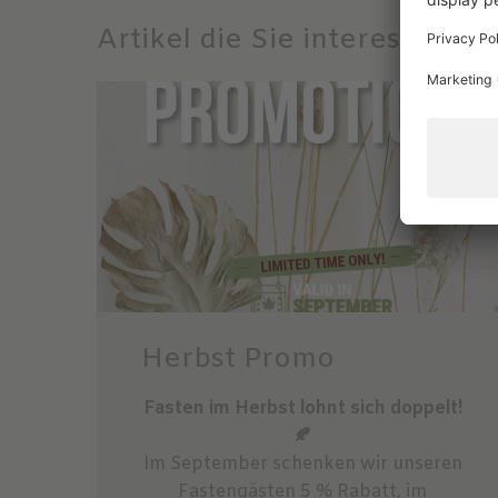
Artikel die Sie interessiere
Herbst Promo
Fasten im Herbst lohnt sich doppelt!
🍂
Im September schenken wir unseren
Fastengästen 5 % Rabatt, im