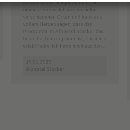
Fasten ist seit einiger Zeit ein Teil
meines Lebens. Ich war an vielen
verschiedenen Orten und kann aus
vollem Herzen sagen, dass das
Programm im Alphotel Stocker das
beste Fastenprogramm ist, das ich je
erlebt habe. Ich habe mich aus den ...
16.01.2026
Alphotel Stocker