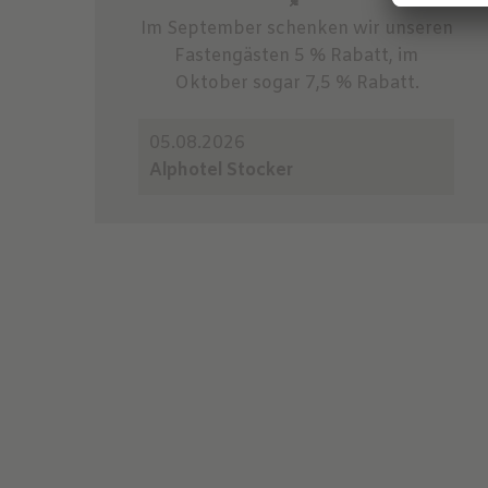
🍂
Im September schenken wir unseren
Fastengästen 5 % Rabatt, im
Oktober sogar 7,5 % Rabatt.
05.08.2026
Alphotel Stocker