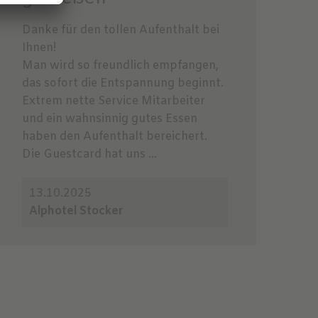
Danke für den tollen Aufenthalt bei
Ihnen!
Man wird so freundlich empfangen,
das sofort die Entspannung beginnt.
Extrem nette Service Mitarbeiter
und ein wahnsinnig gutes Essen
haben den Aufenthalt bereichert.
Die Guestcard hat uns ...
13.10.2025
Alphotel Stocker