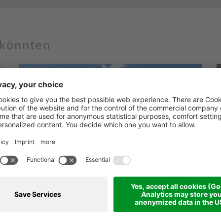
n könnten
Das beste Geschenk
an dich selbst!