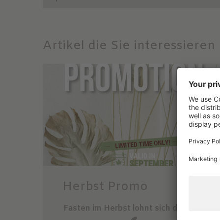
Artikel die Sie interessiere
Herbst Promo
Fasten im Herbst lohnt sich doppelt!