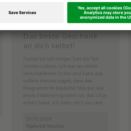
Das beste Geschenk
an dich selbst!
Fasten ist seit einiger Zeit ein Teil
meines Lebens. Ich war an vielen
verschiedenen Orten und kann aus
vollem Herzen sagen, dass das
Programm im Alphotel Stocker das
beste Fastenprogramm ist, das ich je
erlebt habe. Ich habe mich aus den ...
16.01.2026
Alphotel Stocker