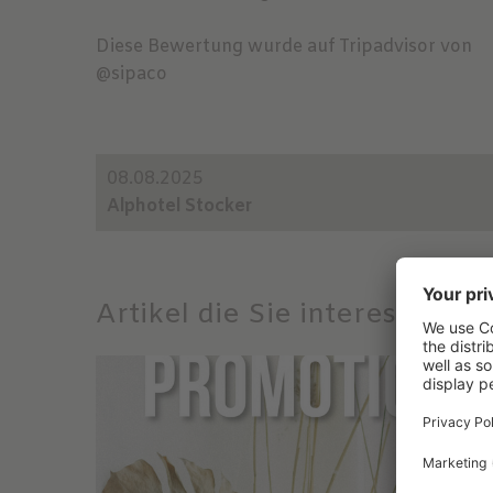
Diese Bewertung wurde auf Tripadvisor von
@sipaco
08.08.2025
Alphotel Stocker
Artikel die Sie interessiere