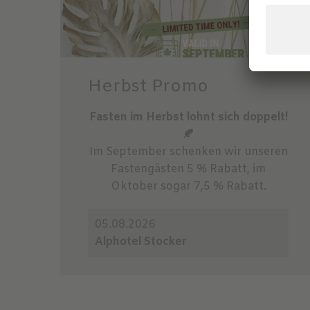
Herbst Promo
Fasten im Herbst lohnt sich doppelt!
🍂
Im September schenken wir unseren
Fastengästen 5 % Rabatt, im
Oktober sogar 7,5 % Rabatt.
05.08.2026
Alphotel Stocker