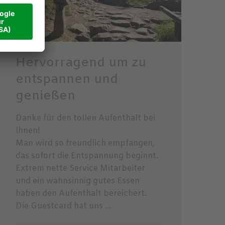
Hervorragend um zu
entspannen und
genießen
Danke für den tollen Aufenthalt bei
Ihnen!
Man wird so freundlich empfangen,
das sofort die Entspannung beginnt.
Extrem nette Service Mitarbeiter
und ein wahnsinnig gutes Essen
haben den Aufenthalt bereichert.
Die Guestcard hat uns ...