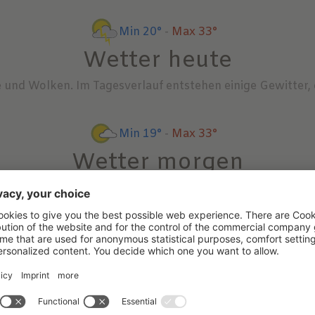
Min 20°
-
Max 33°
Wetter heute
 und Wolken. Im Tagesverlauf entstehen einige Gewitter, 
Min 19°
-
Max 33°
Wetter morgen
Morgendliche Restwolken lösen sich auf und die Quellwo
Entwicklung
 der zweiten Tageshälfte entstehen größere Quellwolken 
leicht wechselhaft mit Sonne, Wolken und ein paar Gewitt