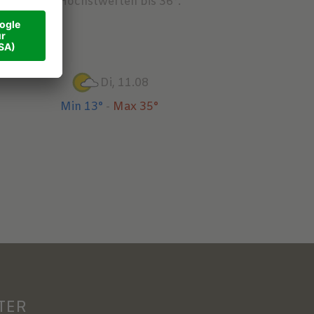
schein mit Höchstwerten bis 36°.
Di, 11.08
Min 13°
-
Max 35°
TER