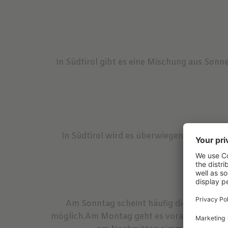
In Südtirol gibt es eine Mischung aus Sonne
In Südtirol wird es überwiegend sonnig. 
Am Sonntag scheint häufig die Sonne. In
möglich.Am Montag geht es voraussichtlich 