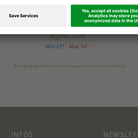
rneigung nur leicht zu.Am Mittwoch gibt es viel Sonnen
Vorhersagen
Mo, 10.08
Min 13°
-
Max 34°
© Hydrographisches Amt Autonome Provinz Bozen-Südtirol
INFOS
NEWSLET