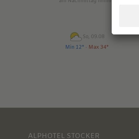
am Nachmittag nimmt die Gewitte
So, 09.08
Min 12°
-
Max 34°
ALPHOTEL STOCKER