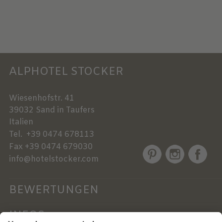
ALPHOTEL STOCKER
Wiesenhofstr. 41
39032
Sand in Taufers
Italien
Tel.
+39 0474 678113
Fax
+39 0474 679030
info@hotelstocker.com
BEWERTUNGEN
INFOS