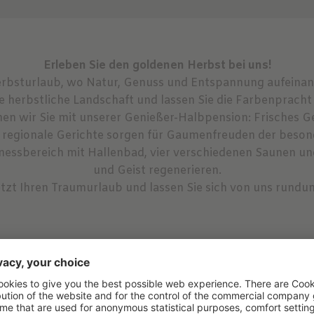
Erleben Sie den goldenen Herbst bei uns!
 Herbsturlaub, wo Natur, Genuss und Entspannung aufeina
herbstliche Landschaft und lassen Sie die Farbenpracht u
nen wir Sie mit unserer Genießer-Halbpension: Frisches 
, regionale Gerichte sorgen für Gaumenfreuden der beson
lnessbereich mit Hallenbad, vier verschiedenen Saunen 
und Geist regenerieren.
etzt Ihren Traumurlaub und lassen Sie sich von uns rund