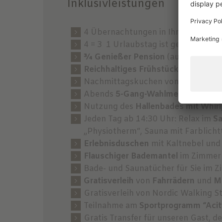
Inklusivleistungen
4 Übernachtungen in Ihrer ausgew
4 = 3 1 Urlaubstag ist geschenkt
¾ Genießer Pension
(auch glutenfr
Reichhaltiges Frühstücksbuffet
mi
Nachmittagskuchen von 15:00 bis 
Abends
5-Gang-Wahlmenü
inklusiv
Nutzung des
Hallenbades mit Whirl
Jeden Tag ab 14:30 Uhr: Relax im
S
„Physiotherm“, Sauna mit Farblicht
Erlebnisduschen
mit Kaltnebel un
Flauschiger Bademantel
im Zimmer
Bade- und Saunatücher für Sie im 
Gratisverleih
von
Fahrrädern
und
M
Gratisverleih von Nordic Walking
Teilnahme am
Sportprogramm “Acit
Gratis Transfer für unseren Gast, d