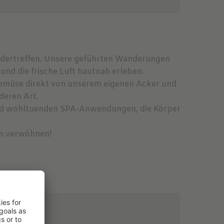
ndertreffen. Unsere geführten Wanderungen
nd die frische Luft hautnah erleben.
Gemüse direkt von unserem eigenen Acker und
deren Art.
und wohltuenden SPA-Anwendungen, die Körper
um verwöhnen!