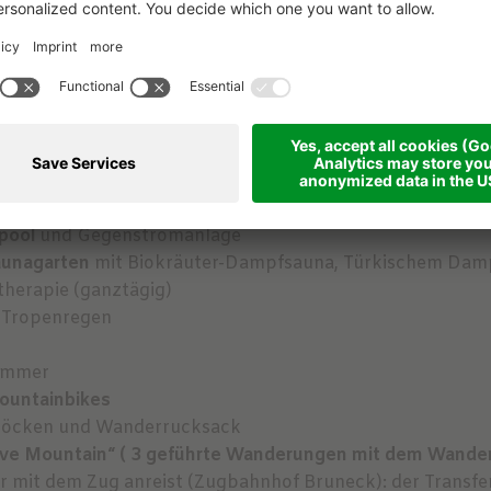
ählten Zimmerkategorie
ei, bitte Unverträglichkeiten bei Reservierung anmelden)
t Bioecke
16:30
 großem Salatbuffet
pool
und Gegenstromanlage
aunagarten
mit Biokräuter-Dampfsauna, Türkischem Dampf
therapie (ganztägig)
d Tropenregen
Zimmer
ountainbikes
 Stöcken und Wanderrucksack
ve Mountain“ ( 3 geführte Wanderungen mit dem Wander
er mit dem Zug anreist (Zugbahnhof Bruneck): der Transfer