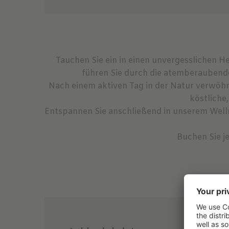
Tauchen Sie ein in einen unvergesslichen
führen Sie durch die atemberaubende 
Nach einem aktiven Tag in der Natur verwöh
köstliche
Entspannen Sie anschließend in unserem Wel
Buchen Sie j