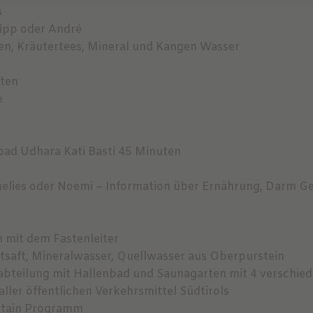
s
ilipp oder André
n, Kräutertees, Mineral und Kangen Wasser
uten
e
bad Udhara Kati Basti 45 Minuten
elies oder Noemi – Information über Ernährung, Darm Ge
n mit dem Fastenleiter
saft, Mineralwasser, Quellwasser aus Oberpurstein
essabteilung mit Hallenbad und Saunagarten mit 4 verschi
aller öffentlichen Verkehrsmittel Südtirols
untain Programm