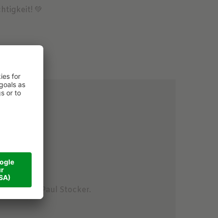
htigkeit! 💚
egleitung Paul Stocker.