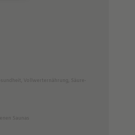
sundheit, Vollwerternährung, Säure-
edenen Saunas