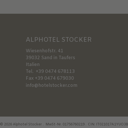
ALPHOTEL STOCKER
Wiesenhofstr. 41
39032
Sand in Taufers
Italien
Tel.
+39 0474 678113
Fax
+39 0474 679030
info@hotelstocker.com
©
2026
Alphotel Stocker
.
MwSt-Nr. 01756760219 .
CIN: IT021017A1YUO