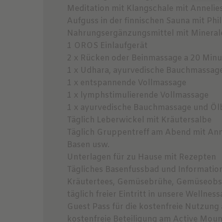
Meditation mit Klangschale mit Annelie
Aufguss in der finnischen Sauna mit Ph
Nahrungsergänzungsmittel mit Minerale
1 OROS Einlaufgerät
2 x Rücken oder Beinmassage a 20 Min
1 x Udhara, ayurvedische Bauchmassag
1 x entspannende Vollmassage
1 x lymphstimulierende Vollmassage
1 x ayurvedische Bauchmassage und Öl
Täglich Leberwickel mit Kräutersalbe
Täglich Gruppentreff am Abend mit Ann
Basen usw.
Unterlagen für zu Hause mit Rezepten
Tägliches Basenfussbad und Informatio
Kräutertees, Gemüsebrühe, Gemüseobst
täglich freier Eintritt in unsere Welln
Guest Pass für die kostenfreie Nutzung 
kostenfreie Beteiligung am Active Mo