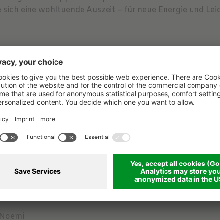
sich eine wohltuende Auszeit – für neue Energie und Leic
hl
nelies Stocker, Noemi Mameli , André Mameli und Wanderb
t Noemi