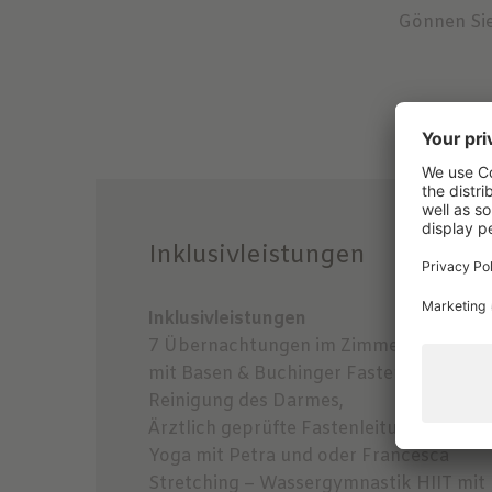
Gönnen Sie 
Inklusivleistungen
Inklusivleistungen
7 Übernachtungen im Zimmer Ihrer Wa
mit Basen & Buchinger Fasten
Reinigung des Darmes,
Ärztlich geprüfte Fastenleitung mit An
Yoga mit Petra und oder Francesca
Stretching – Wassergymnastik HIIT mi