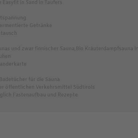
 Easyfit in Sand in Taufers
Entspannung
 fermentierte Getränke
ustausch
4 Saunas und zwar finnischer Sauna,Bio Kräuterdampfsauna
huhen
Wanderkarte
adetücher für die Sauna
ler öffentlichen Verkehrsmittel Südtirols
glich Fastenaufbau und Rezepte