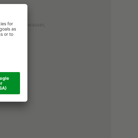
rtees, Quellwasser,
anatha"