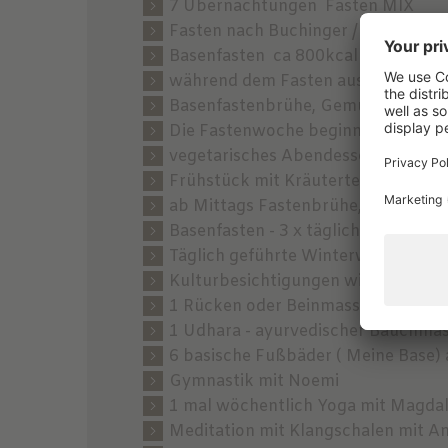
7 Übernachtungen Fasten MIX
Fasten nach Buchinger / Lützner 3 
Basenfasten ca 800kcal 3 oder 4 T
während dem Fasten ausschließlich 
Basenfastenbrühe, Gemüse-Obst S
Die Fastenwoche beginnt mit dem A
vegetarisches Abendessen
Frühstück mit Kräutertees
ab Mittags Fastenbrühe, Frucht od
Basenfasten - 3 x täglich basische 
Täglich geführte Winterwanderung
Kulturbesichtigungen wie z.B. Bu
1 Rücken oder Beinmassage 25Min
1 Udhara - ayurvedischer Bauchmas
6 basische Fußbäder ( Meine Base)
Gymnastik mit Noemi
1 mal wöchentlich Yoga mit Magda
Meditation mit Klangschalen mit A