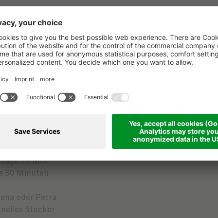
oder 4 Tage
age
100%Bio teils Demeter, regional und saisonal. Bio Kräute
äfte
nreisetag - Ausleitung mit Glaubersalz
er Gemüsesaft, fermentierte Getränke
Gerichte
rgbesichtigung , Mineralienmuseum, Krippenmuseum "Mar
.
sage 25 Min.
 a 30 Minuten
lena oder Petra
nnelies Stocker